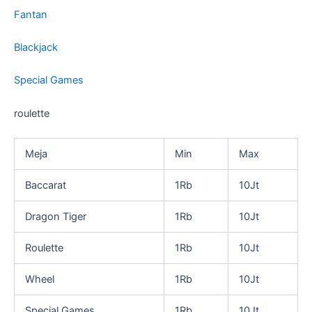
Fantan
Blackjack
Special Games
roulette
Meja
Min
Max
Baccarat
1Rb
10Jt
Dragon Tiger
1Rb
10Jt
Roulette
1Rb
10Jt
Wheel
1Rb
10Jt
Special Games
1Rb
10Jt