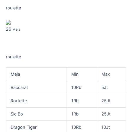
roulette
26
Meja
roulette
Meja
Min
Max
Baccarat
10Rb
5Jt
Roulette
1Rb
25Jt
Sic Bo
1Rb
25Jt
Dragon Tiger
10Rb
10Jt