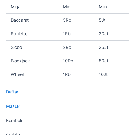
Meja
Min
Max
Baccarat
5Rb
5Jt
Roulette
1Rb
20Jt
Sicbo
2Rb
25Jt
Blackjack
10Rb
50Jt
Wheel
1Rb
10Jt
Daftar
Masuk
Kembali
roulette