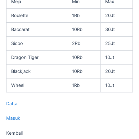
Meja
Min
Max
Roulette
1Rb
20Jt
Baccarat
10Rb
30Jt
Sicbo
2Rb
25Jt
Dragon Tiger
10Rb
10Jt
Blackjack
10Rb
20Jt
Wheel
1Rb
10Jt
Daftar
Masuk
Kembali