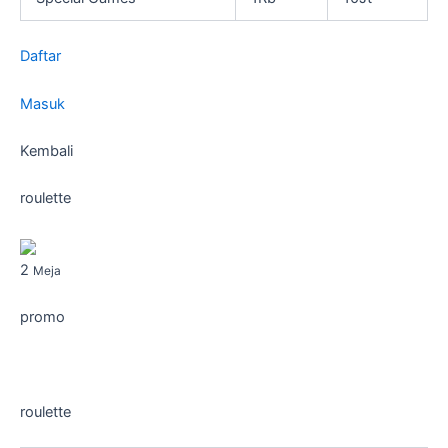
Daftar
Masuk
Kembali
roulette
2
Meja
promo
roulette