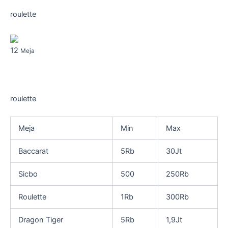
roulette
12
Meja
roulette
Meja
Min
Max
Baccarat
5Rb
30Jt
Sicbo
500
250Rb
Roulette
1Rb
300Rb
Dragon Tiger
5Rb
1,9Jt